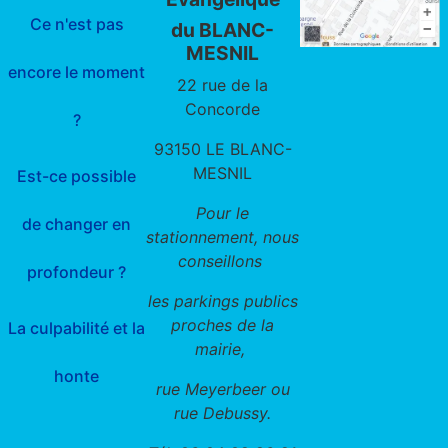
Ce n'est pas
du BLANC-
MESNIL
encore le moment
22 rue de la
Concorde
?
93150 LE BLANC-
MESNIL
Est-ce possible
Pour le
de changer en
stationnement, nous
conseillons
profondeur ?
les parkings publics
proches de la
La culpabilité et la
mairie,
honte
rue Meyerbeer ou
rue Debussy.